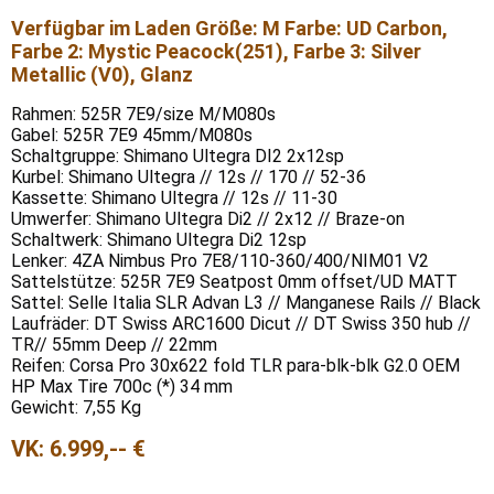
Verfügbar im Laden Größe: M Farbe: UD Carbon,
Farbe 2: Mystic Peacock(251), Farbe 3: Silver
Metallic (V0), Glanz
Rahmen: 525R 7E9/size M/M080s
Gabel: 525R 7E9 45mm/M080s
Schaltgruppe: Shimano Ultegra DI2 2x12sp
Kurbel: Shimano Ultegra // 12s // 170 // 52-36
Kassette: Shimano Ultegra // 12s // 11-30
Umwerfer: Shimano Ultegra Di2 // 2x12 // Braze-on
Schaltwerk: Shimano Ultegra Di2 12sp
Lenker: 4ZA Nimbus Pro 7E8/110-360/400/NIM01 V2
Sattelstütze: 525R 7E9 Seatpost 0mm offset/UD MATT
Sattel: Selle Italia SLR Advan L3 // Manganese Rails // Black
Laufräder: DT Swiss ARC1600 Dicut // DT Swiss 350 hub //
TR// 55mm Deep // 22mm
Reifen: Corsa Pro 30x622 fold TLR para-blk-blk G2.0 OEM
HP Max Tire 700c (*) 34 mm
Gewicht: 7,55 Kg
VK: 6.999,-- €