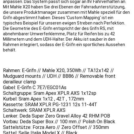
anpassen. Das System passt sich sogar an Ihr Fahrverhalten an.
Mit Mahle X20 haben Sie drei Ebenen der Fahrradunterstützung,
die unsere Produktmanager zusammen mit Mahle speziell für den
Grifn abgestimmt haben. Dieses 'Custom Mapping' ist ein
typisches Beispiel für unseren ewigen Streben nach Perfektion.
Die Geometrie des E-Grifn entspricht der des Grifn RS, mit
abnehmbarer Umwerferklemme, Platz für Reifen bis zu 42
Millimetern und dem UDH-Halter. Der Akku ist sauber in den
Rahmen integriert, sodass der E-Grifn ein sportliches Aussehen
behält.
Rahmen: E-Grifn // Mahle X20, 350Wh // TA12x142 //
Mudguard mounts // UDH // BB86 // Removable front
derailleur clamp
Gabel: E-Grifn C 7E7/EGC01As
Schaltgruppe: Sram Apex XPLR AXS 1x12sp
Kurbel: Sram Apex 1x12 , 42T , 172mm
Kassette: SRAM XPLR PG-1231 12s 11-44T
Schaltwerk: SRAM XPLR AXS
Lenker: Deda Super Zero Gravel Alloy 42 RHM POB
Vorbau: Deda Super Box // 100 mm // Polish On Black
Sattelstütze: Forza Aero // Zero Offset // 350mm
Sattel: Selle Italia Model X // Black