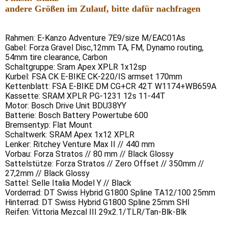
andere Größen im Zulauf, bitte dafür nachfragen
Rahmen: E-Kanzo Adventure 7E9/size M/EAC01As
Gabel: Forza Gravel Disc,12mm TA, FM, Dynamo routing,
54mm tire clearance, Carbon
Schaltgruppe: Sram Apex XPLR 1x12sp
Kurbel: FSA CK E-BIKE CK-220/IS armset 170mm
Kettenblatt: FSA E-BIKE DM CG+CR 42T W1174+WB659A
Kassette: SRAM XPLR PG-1231 12s 11-44T
Motor: Bosch Drive Unit BDU38YY
Batterie: Bosch Battery Powertube 600
Bremsentyp: Flat Mount
Schaltwerk: SRAM Apex 1x12 XPLR
Lenker: Ritchey Venture Max II // 440 mm
Vorbau: Forza Stratos // 80 mm // Black Glossy
Sattelstütze: Forza Stratos // Zero Offset // 350mm //
27,2mm // Black Glossy
Sattel: Selle Italia Model Y // Black
Vorderrad: DT Swiss Hybrid G1800 Spline TA12/100 25mm
Hinterrad: DT Swiss Hybrid G1800 Spline 25mm SHI
Reifen: Vittoria Mezcal III 29x2.1/TLR/Tan-Blk-Blk