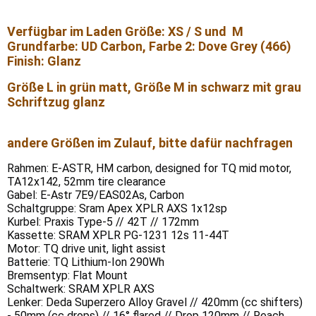
Verfügbar im Laden Größe: XS / S und M
Grundfarbe: UD Carbon, Farbe 2: Dove Grey (466)
Finish: Glanz
Größe L in grün matt, Größe M in schwarz mit grau
Schriftzug glanz
andere Größen im Zulauf, bitte dafür nachfragen
Rahmen: E-ASTR, HM carbon, designed for TQ mid motor,
TA12x142, 52mm tire clearance
Gabel: E-Astr 7E9/EAS02As, Carbon
Schaltgruppe: Sram Apex XPLR AXS 1x12sp
Kurbel: Praxis Type-5 // 42T // 172mm
Kassette: SRAM XPLR PG-1231 12s 11-44T
Motor: TQ drive unit, light assist
Batterie: TQ Lithium-Ion 290Wh
Bremsentyp: Flat Mount
Schaltwerk: SRAM XPLR AXS
Lenker: Deda Superzero Alloy Gravel // 420mm (cc shifters)
- 50mm (cc drops) // 16° flared // Drop 120mm // Reach