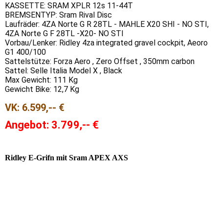
KASSETTE: SRAM XPLR 12s 11-44T
BREMSENTYP: Sram Rival Disc
Laufräder: 4ZA Norte G R 28TL - MAHLE X20 SHI - NO STI,
4ZA Norte G F 28TL -X20- NO STI
Vorbau/Lenker: Ridley 4za integrated gravel cockpit, Aeoro
G1 400/100
Sattelstütze: Forza Aero , Zero Offset , 350mm carbon
Sattel: Selle Italia Model X , Black
Max Gewicht: 111 Kg
Gewicht Bike: 12,7 Kg
VK:
6.599,-- €
Angebot: 3.7
99,-- €
Ridley
E-Grifn mit Sram APEX AXS