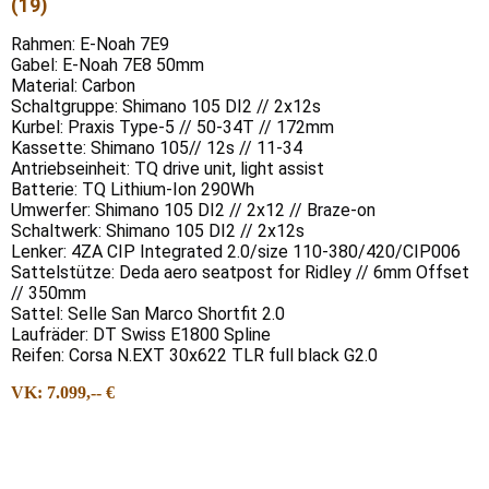
(19)
Rahmen: E-Noah 7E9
Gabel: E-Noah 7E8 50mm
Material: Carbon
Schaltgruppe: Shimano 105 DI2 // 2x12s
Kurbel: Praxis Type-5 // 50-34T // 172mm
Kassette: Shimano 105// 12s // 11-34
Antriebseinheit: TQ drive unit, light assist
Batterie: TQ Lithium-Ion 290Wh
Umwerfer: Shimano 105 DI2 // 2x12 // Braze-on
Schaltwerk: Shimano 105 DI2 // 2x12s
Lenker: 4ZA CIP Integrated 2.0/size 110-380/420/CIP006
Sattelstütze: Deda aero seatpost for Ridley // 6mm Offset
// 350mm
Sattel: Selle San Marco Shortfit 2.0
Laufräder: DT Swiss E1800 Spline
Reifen: Corsa N.EXT 30x622 TLR full black G2.0
VK: 7.099,-- €