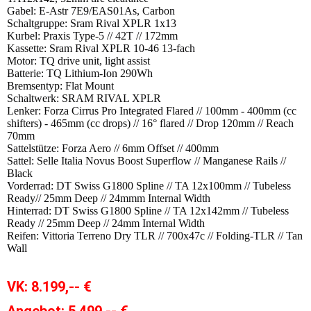
Gabel: E-Astr 7E9/EAS01As, Carbon
Schaltgruppe: Sram Rival XPLR 1x13
Kurbel: Praxis Type-5 // 42T // 172mm
Kassette: Sram Rival XPLR 10-46 13-fach
Motor: TQ drive unit, light assist
Batterie: TQ Lithium-Ion 290Wh
Bremsentyp: Flat Mount
Schaltwerk: SRAM RIVAL XPLR
Lenker: Forza Cirrus Pro Integrated Flared // 100mm - 400mm (cc
shifters) - 465mm (cc drops) // 16° flared // Drop 120mm // Reach
70mm
Sattelstütze: Forza Aero // 6mm Offset // 400mm
Sattel: Selle Italia Novus Boost Superflow // Manganese Rails //
Black
Vorderrad: DT Swiss G1800 Spline // TA 12x100mm // Tubeless
Ready// 25mm Deep // 24mmm Internal Width
Hinterrad: DT Swiss G1800 Spline // TA 12x142mm // Tubeless
Ready // 25mm Deep // 24mm Internal Width
Reifen: Vittoria Terreno Dry TLR // 700x47c // Folding-TLR // Tan
Wall
VK:
8.199,-- €
Angebot: 5.499,-- €