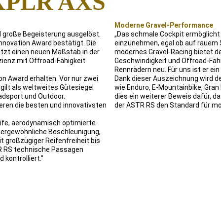
 XPLR AXS
Moderne Gravel-Performance
l große Begeisterung ausgelöst.
„Das schmale Cockpit ermöglicht 
nnovation Award bestätigt. Die
einzunehmen, egal ob auf rauem 
etzt einen neuen Maßstab in der
modernes Gravel-Racing bietet d
ienz mit Offroad-Fähigkeit
Geschwindigkeit und Offroad-Fähig
Rennrädern neu. Für uns ist er ein
ion Award erhalten. Vor nur zwei
Dank dieser Auszeichnung wird d
gilt als weltweites Gütesiegel
wie Enduro, E-Mountainbike, Gran
adsport und Outdoor.
dies ein weiterer Beweis dafür, d
eren die besten und innovativsten
der ASTR RS den Standard für mo
eife, aerodynamisch optimierte
ergewöhnliche Beschleunigung,
t großzügiger Reifenfreiheit bis
TR RS technische Passagen
 kontrolliert."