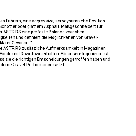
es Fahrern, eine aggressive, aerodynamische Position
Schotter oder glattem Asphalt. Maßgeschneidert für
er ASTR RS eine perfekte Balance zwischen
keiten und definiert die Möglichkeiten von Gravel-
 klarer Gewinner.“
er ASTR RS zusätzliche Aufmerksamkeit in Magazinen
 Fondo und Downtown erhalten. Für unsere Ingenieure ist
ass sie die richtigen Entscheidungen getroffen haben und
derne Gravel-Performance setzt.