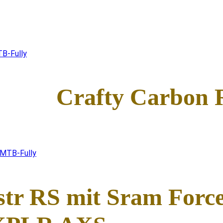
B-Fully
Crafty Carbo
-MTB-Fully
str
R
S mit Sram For