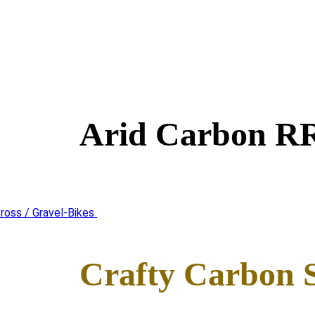
Arid Carbon R
ross / Gravel-Bikes
Cra
f
ty Carbon 