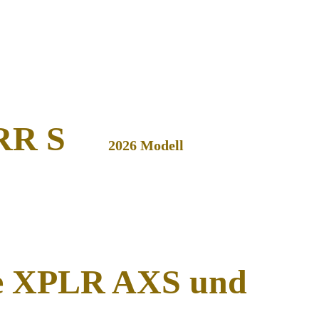
n RR S
2026 Modell
ce XPLR AXS und