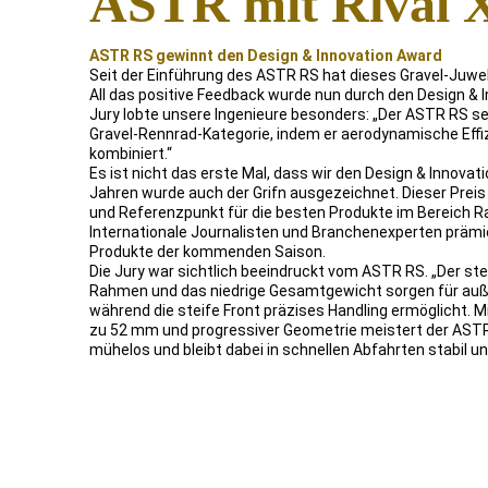
ASTR mit Rival
ASTR RS gewinnt den Design & Innovation Award
Seit der Einführung des ASTR RS hat dieses Gravel-Juwe
All das positive Feedback wurde nun durch den Design & I
Jury lobte unsere Ingenieure besonders: „Der ASTR RS s
Gravel-Rennrad-Kategorie, indem er aerodynamische Effiz
kombiniert.“
Es ist nicht das erste Mal, dass wir den Design & Innovat
Jahren wurde auch der Grifn ausgezeichnet. Dieser Preis 
und Referenzpunkt für die besten Produkte im Bereich R
Internationale Journalisten und Branchenexperten prämi
Produkte der kommenden Saison.
Die Jury war sichtlich beeindruckt vom ASTR RS. „Der st
Rahmen und das niedrige Gesamtgewicht sorgen für auß
während die steife Front präzises Handling ermöglicht. Mi
zu 52 mm und progressiver Geometrie meistert der AS
mühelos und bleibt dabei in schnellen Abfahrten stabil und