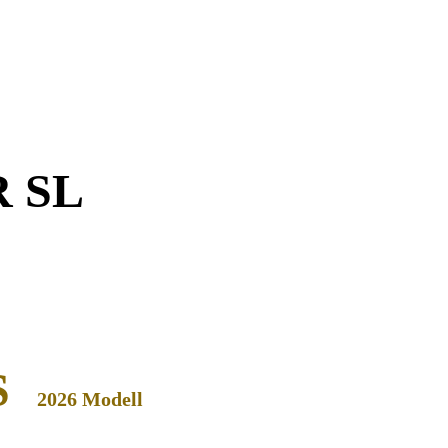
R SL
S
2026 Modell