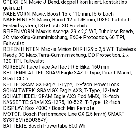
SPEICHEN: Mavic J-Bend, doppelt konifiziert, kontaktlos
gekreuzt
NABE VORN: Mavic, Boost 15 x 110 mm, IS 6-Loch
NABE HINTEN: Mavic, Boost 12 x 148 mm, ID360 Ratchet-
Freilaufsystem, IS 6-Loch, XD Freehub
REIFEN VORN: Maxxis Assegai 29 x 2,5 WT, Tubeless Ready,
3C MaxxGrip-Gummimischung, EXO+ Protection, 60 TPI,
Faltwulst
REIFEN HINTEN: Maxxis Minion DHR II 29 x 2,5 WT, Tubeless
Ready, 3C MaxxTerra-Gummimischung, DD Protection, 2 x
120 TPI, Faltwulst
KURBELN: Race Face Aeffect-R E-Bike, 160 mm
KETTENBLÄTTER: SRAM Eagle 34Z T-Type, Direct Mount,
Stahl, CL55
KETTE: SRAM GX Eagle T-Type, 12-fach, PowerLock
SCHALTWERK: SRAM GX Eagle AXS, T-Type, 12-fach
SCHALTHEBEL: SRAM Eagle AXS Pod MMX, 12-fach
KASSETTE: SRAM XS-1275, 10-52Z, T-Type, 12-fach
DISPLAY: Kiox 400C / Bosch Mini Remote
MOTOR: Bosch Performance Line CX (25 km/h) SMART-
SYSTEM (BDU384Y)
BATTERIE: Bosch Powertube 800 Wh