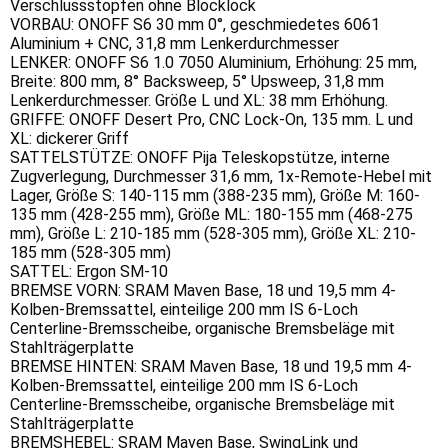
Verschlussstopfen ohne Blocklock
VORBAU: ONOFF S6 30 mm 0°, geschmiedetes 6061
Aluminium + CNC, 31,8 mm Lenkerdurchmesser
LENKER: ONOFF S6 1.0 7050 Aluminium, Erhöhung: 25 mm,
Breite: 800 mm, 8° Backsweep, 5° Upsweep, 31,8 mm
Lenkerdurchmesser. Größe L und XL: 38 mm Erhöhung.
GRIFFE: ONOFF Desert Pro, CNC Lock-On, 135 mm. L und
XL: dickerer Griff
SATTELSTÜTZE: ONOFF Pija Teleskopstütze, interne
Zugverlegung, Durchmesser 31,6 mm, 1x-Remote-Hebel mit
Lager, Größe S: 140-115 mm (388-235 mm), Größe M: 160-
135 mm (428-255 mm), Größe ML: 180-155 mm (468-275
mm), Größe L: 210-185 mm (528-305 mm), Größe XL: 210-
185 mm (528-305 mm)
SATTEL: Ergon SM-10
BREMSE VORN: SRAM Maven Base, 18 und 19,5 mm 4-
Kolben-Bremssattel, einteilige 200 mm IS 6-Loch
Centerline-Bremsscheibe, organische Bremsbeläge mit
Stahlträgerplatte
BREMSE HINTEN: SRAM Maven Base, 18 und 19,5 mm 4-
Kolben-Bremssattel, einteilige 200 mm IS 6-Loch
Centerline-Bremsscheibe, organische Bremsbeläge mit
Stahlträgerplatte
BREMSHEBEL: SRAM Maven Base, SwingLink und