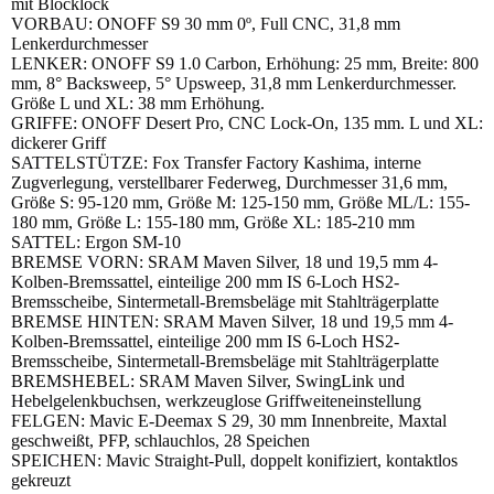
mit Blocklock
VORBAU: ONOFF S9 30 mm 0º, Full CNC, 31,8 mm
Lenkerdurchmesser
LENKER: ONOFF S9 1.0 Carbon, Erhöhung: 25 mm, Breite: 800
mm, 8° Backsweep, 5° Upsweep, 31,8 mm Lenkerdurchmesser.
Größe L und XL: 38 mm Erhöhung.
GRIFFE: ONOFF Desert Pro, CNC Lock-On, 135 mm. L und XL:
dickerer Griff
SATTELSTÜTZE: Fox Transfer Factory Kashima, interne
Zugverlegung, verstellbarer Federweg, Durchmesser 31,6 mm,
Größe S: 95-120 mm, Größe M: 125-150 mm, Größe ML/L: 155-
180 mm, Größe L: 155-180 mm, Größe XL: 185-210 mm
SATTEL: Ergon SM-10
BREMSE VORN: SRAM Maven Silver, 18 und 19,5 mm 4-
Kolben-Bremssattel, einteilige 200 mm IS 6-Loch HS2-
Bremsscheibe, Sintermetall-Bremsbeläge mit Stahlträgerplatte
BREMSE HINTEN: SRAM Maven Silver, 18 und 19,5 mm 4-
Kolben-Bremssattel, einteilige 200 mm IS 6-Loch HS2-
Bremsscheibe, Sintermetall-Bremsbeläge mit Stahlträgerplatte
BREMSHEBEL: SRAM Maven Silver, SwingLink und
Hebelgelenkbuchsen, werkzeuglose Griffweiteneinstellung
FELGEN: Mavic E-Deemax S 29, 30 mm Innenbreite, Maxtal
geschweißt, PFP, schlauchlos, 28 Speichen
SPEICHEN: Mavic Straight-Pull, doppelt konifiziert, kontaktlos
gekreuzt