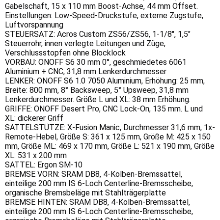
Gabelschaft, 15 x 110 mm Boost-Achse, 44 mm Offset.
Einstellungen: Low-Speed-Druckstufe, externe Zugstufe,
Luftvorspannung
STEUERSATZ: Acros Custom ZS56/ZS56, 1-1/8", 1,5"
Steuerrohr, innen verlegte Leitungen und Züge,
Verschlussstopfen ohne Blocklock
VORBAU: ONOFF S6 30 mm 0°, geschmiedetes 6061
Aluminium + CNC, 31,8 mm Lenkerdurchmesser
LENKER: ONOFF S6 1.0 7050 Aluminium, Erhöhung: 25 mm,
Breite: 800 mm, 8° Backsweep, 5° Upsweep, 31,8 mm
Lenkerdurchmesser. Größe L und XL: 38 mm Erhöhung.
GRIFFE: ONOFF Desert Pro, CNC Lock-On, 135 mm. L und
XL: dickerer Griff
SATTELSTÜTZE: X-Fusion Manic, Durchmesser 31,6 mm, 1x-
Remote-Hebel, Größe S: 361 x 125 mm, Größe M: 425 x 150
mm, Größe ML: 469 x 170 mm, Größe L: 521 x 190 mm, Größe
XL: 531 x 200 mm
SATTEL: Ergon SM-10
BREMSE VORN: SRAM DB8, 4-Kolben-Bremssattel,
einteilige 200 mm IS 6-Loch Centerline-Bremsscheibe,
organische Bremsbeläge mit Stahlträgerplatte
BREMSE HINTEN: SRAM DB8, 4-Kolben-Bremssattel,
einteilige 200 mm IS 6-Loch Centerline-Bremsscheibe,