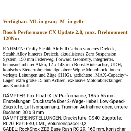
Verfügbar: ML in grau; M in gelb
Bosch Performance CX Update 2.0, max. Drehmoment
120Nm
RAHMEN: Crafty Stealth Air Full Carbon vorderes Dreieck,
Stealth Alloy hinteres Dreieck, aktualisiertes Zero Suspension
System, 150 mm Federweg, Forward Geometry, integrierter,
herausnehmbarer Akku, 12 x 148 mm Boost-Hinterachse, UDH,
konisches Steuerrohr, einteilige obere Wippe Monoblock, innen
verlegte Leitungen und Züge (HHG), gedichtete „MAX-Capacity“-
Lager, extra große 15 mm Achsen, exklusive Motorabdeckungen
aus Kunststoff.
DÄMPFER: Fox Float-X LV Performance, 185 x 55 mm.
Einstellungen: Druckstufe über 2-Wege-Hebel, Low-Speed-
Zugstufe, Luftvorspannung. Trunnion-Aufnahme oben, untere
Buchsen: 30 x 8 mm
DÄMPFEREINSTELLUNGEN: Druckstufe: CS40, Zugstufe:
RL70, Rezi B40, LML, Volumenspacer 0,2
GABEL: RockShox ZEB Base Rush RC 29, 160 mm, konischer