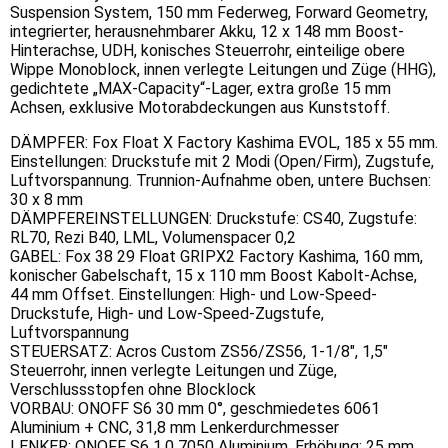
Suspension System, 150 mm Federweg, Forward Geometry,
integrierter, herausnehmbarer Akku, 12 x 148 mm Boost-
Hinterachse, UDH, konisches Steuerrohr, einteilige obere
Wippe Monoblock, innen verlegte Leitungen und Züge (HHG),
gedichtete „MAX-Capacity“-Lager, extra große 15 mm
Achsen, exklusive Motorabdeckungen aus Kunststoff.
DÄMPFER: Fox Float X Factory Kashima EVOL, 185 x 55 mm.
Einstellungen: Druckstufe mit 2 Modi (Open/Firm), Zugstufe,
Luftvorspannung. Trunnion-Aufnahme oben, untere Buchsen:
30 x 8 mm
DÄMPFEREINSTELLUNGEN: Druckstufe: CS40, Zugstufe:
RL70, Rezi B40, LML, Volumenspacer 0,2
GABEL: Fox 38 29 Float GRIPX2 Factory Kashima, 160 mm,
konischer Gabelschaft, 15 x 110 mm Boost Kabolt-Achse,
44 mm Offset. Einstellungen: High- und Low-Speed-
Druckstufe, High- und Low-Speed-Zugstufe,
Luftvorspannung
STEUERSATZ: Acros Custom ZS56/ZS56, 1-1/8", 1,5"
Steuerrohr, innen verlegte Leitungen und Züge,
Verschlussstopfen ohne Blocklock
VORBAU: ONOFF S6 30 mm 0°, geschmiedetes 6061
Aluminium + CNC, 31,8 mm Lenkerdurchmesser
LENKER: ONOFF S6 1.0 7050 Aluminium, Erhöhung: 25 mm,