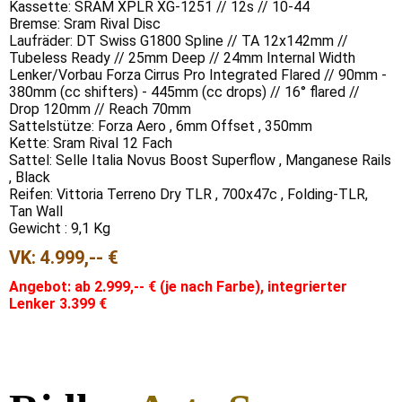
Kassette: SRAM XPLR XG-1251 // 12s // 10-44
Bremse: Sram Rival Disc
Laufräder: DT Swiss G1800 Spline // TA 12x142mm //
Tubeless Ready // 25mm Deep // 24mm Internal Width
Lenker/Vorbau Forza Cirrus Pro Integrated Flared // 90mm -
380mm (cc shifters) - 445mm (cc drops) // 16° flared //
Drop 120mm // Reach 70mm
Sattelstütze: Forza Aero , 6mm Offset , 350mm
Kette: Sram Rival 12 Fach
Sattel: Selle Italia Novus Boost Superflow , Manganese Rails
, Black
Reifen: Vittoria Terreno Dry TLR , 700x47c , Folding-TLR,
Tan Wall
Gewicht : 9,1 Kg
VK:
4.999,-- €
Angebot:
ab 2.999,-- € (je nach Farbe), integrierter
Lenker 3.399 €