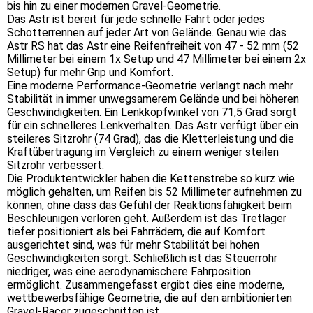
bis hin zu einer modernen Gravel-Geometrie.
Das Astr ist bereit für jede schnelle Fahrt oder jedes
Schotterrennen auf jeder Art von Gelände. Genau wie das
Astr RS hat das Astr eine Reifenfreiheit von 47 - 52 mm (52
Millimeter bei einem 1x Setup und 47 Millimeter bei einem 2x
Setup) für mehr Grip und Komfort.
Eine moderne Performance-Geometrie verlangt nach mehr
Stabilität in immer unwegsamerem Gelände und bei höheren
Geschwindigkeiten. Ein Lenkkopfwinkel von 71,5 Grad sorgt
für ein schnelleres Lenkverhalten. Das Astr verfügt über ein
steileres Sitzrohr (74 Grad), das die Kletterleistung und die
Kraftübertragung im Vergleich zu einem weniger steilen
Sitzrohr verbessert.
Die Produktentwickler haben die Kettenstrebe so kurz wie
möglich gehalten, um Reifen bis 52 Millimeter aufnehmen zu
können, ohne dass das Gefühl der Reaktionsfähigkeit beim
Beschleunigen verloren geht. Außerdem ist das Tretlager
tiefer positioniert als bei Fahrrädern, die auf Komfort
ausgerichtet sind, was für mehr Stabilität bei hohen
Geschwindigkeiten sorgt. Schließlich ist das Steuerrohr
niedriger, was eine aerodynamischere Fahrposition
ermöglicht. Zusammengefasst ergibt dies eine moderne,
wettbewerbsfähige Geometrie, die auf den ambitionierten
Gravel-Racer zugeschnitten ist.