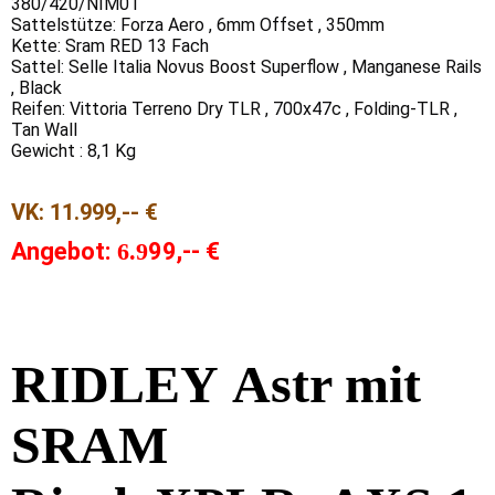
380/420/NIM01
Sattelstütze: Forza Aero , 6mm Offset , 350mm
Kette: Sram RED 13 Fach
Sattel: Selle Italia Novus Boost Superflow , Manganese Rails
, Black
Reifen: Vittoria Terreno Dry TLR , 700x47c , Folding-TLR ,
Tan Wall
Gewicht : 8,1 Kg
VK:
11.999,-- €
Angebot:
6.9
99,-- €
RIDLEY
Astr mit
SRAM